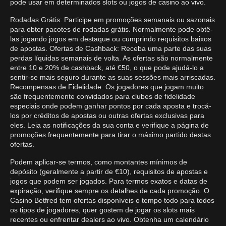
pode usar em determinados slots ou jogos de casino ao vivo.
Rodadas Grátis: Participe em promoções semanais ou sazonais
para obter pacotes de rodadas grátis. Normalmente pode obtê-
las jogando jogos em destaque ou cumprindo requisitos baixos
de apostas. Ofertas de Cashback: Receba uma parte das suas
perdas líquidas semanais de volta. As ofertas são normalmente
entre 10 e 20% de cashback, até €50, o que pode ajudá-lo a
sentir-se mais seguro durante as suas sessões mais arriscadas.
Recompensas de Fidelidade: Os jogadores que jogam muito
são frequentemente convidados para clubes de fidelidade
especiais onde podem ganhar pontos por cada aposta e trocá-
los por créditos de apostas ou outras ofertas exclusivas para
eles. Leia as notificações da sua conta e verifique a página de
promoções frequentemente para tirar o máximo partido destas
ofertas.
Podem aplicar-se termos, como montantes mínimos de
depósito (geralmente a partir de €10), requisitos de apostas e
jogos que podem ser jogados. Para termos exatos e datas de
expiração, verifique sempre os detalhes de cada promoção. O
Casino Betfred tem ofertas disponíveis o tempo todo para todos
os tipos de jogadores, quer gostem de jogar os slots mais
recentes ou enfrentar dealers ao vivo. Obtenha um calendário