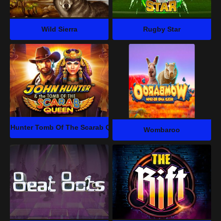
Wild Sierra
Rugby Star
hn Hunter Tomb Of The Scarab Queen
Lucky Angler