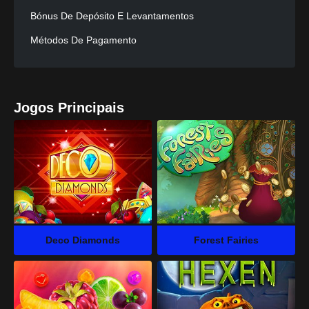
Bónus De Depósito E Levantamentos
Métodos De Pagamento
Como Funcionam Os Levantamentos E Quanto Tempo
Demoram
Como Compreender Os Limites De Depósito E
Jogos Principais
Levantamento
Dispositivos Móveis E Bónus Do Casino Betfred
Regulamentos, Protocolos De Segurança E Proteção
De Dados
Uma Análise Ao Bónus Sem Depósito Do Casino Betfred
Deco Diamonds
Forest Fairies