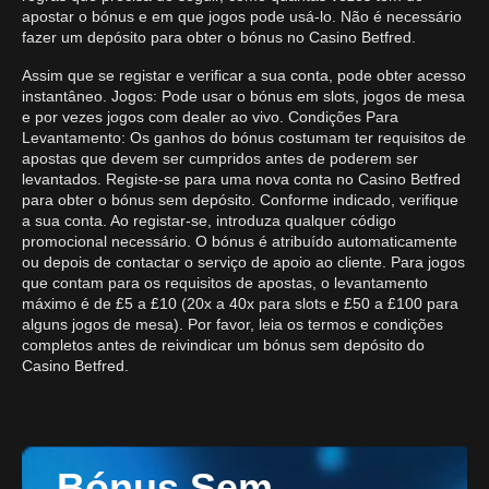
apostar o bónus e em que jogos pode usá-lo. Não é necessário
fazer um depósito para obter o bónus no Casino Betfred.
Assim que se registar e verificar a sua conta, pode obter acesso
instantâneo. Jogos: Pode usar o bónus em slots, jogos de mesa
e por vezes jogos com dealer ao vivo. Condições Para
Levantamento: Os ganhos do bónus costumam ter requisitos de
apostas que devem ser cumpridos antes de poderem ser
levantados. Registe-se para uma nova conta no Casino Betfred
para obter o bónus sem depósito. Conforme indicado, verifique
a sua conta. Ao registar-se, introduza qualquer código
promocional necessário. O bónus é atribuído automaticamente
ou depois de contactar o serviço de apoio ao cliente. Para jogos
que contam para os requisitos de apostas, o levantamento
máximo é de £5 a £10 (20x a 40x para slots e £50 a £100 para
alguns jogos de mesa). Por favor, leia os termos e condições
completos antes de reivindicar um bónus sem depósito do
Casino Betfred.
Bónus Sem