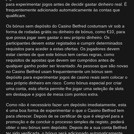
para experimentar jogos antes de decidir gastar dinheiro real. É
frequentemente adicionado automaticamente às contas que
qualificam.
Os bónus sem depósito do Casino Betfred costumam vir sob a
forma de rodadas grátis ou dinheiro de bónus, como €10, para
que possa jogar sem gastar o seu próprio dinheiro. Os
participantes devem estar registados e cumprir determinados
requisitos para aceder a estas ofertas. Os jogadores devem
estar cientes de que este bónus tem certas regras, como
requisitos de apostas que devem ser cumpridos antes de
qualquer ganho poder ser levantado. As pessoas que são novas
no Casino Betfred usam frequentemente um bónus sem
depósito para experimentar jogos de casino reais sem colocar o
seu próprio dinheiro em risco. Como bónus especial por criar
uma conta, esta oferta permite-lhe jogar uma seleção de slots
em destaque e jogos de mesa com pontos extra.
Como não é necessário fazer um depósito imediatamente, esta
é uma boa forma de experimentar o que o Casino Betfred tem
para oferecer. Depois de se certificar de que é elegível para a
promoção e de concluir o processo simples de registo, poderá
obter o seu bónus sem depósito. Depois de a sua conta Betfred
ter sido verificada, o bónus será adicionado automaticamente