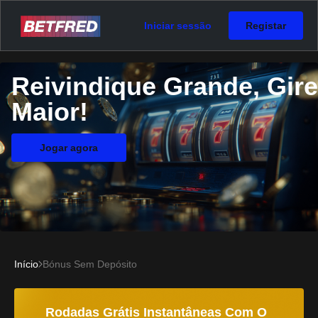
Iniciar sessão
Registar
Reivindique Grande, Gire
Maior!
Jogar agora
Início
Bónus Sem Depósito
Rodadas Grátis Instantâneas Com O