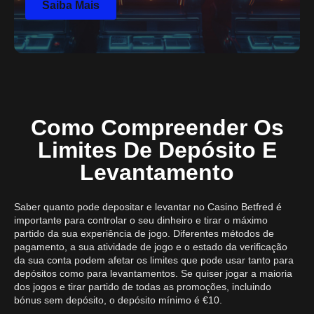
Saiba Mais
Como Compreender Os
Limites De Depósito E
Levantamento
Saber quanto pode depositar e levantar no Casino Betfred é
importante para controlar o seu dinheiro e tirar o máximo
partido da sua experiência de jogo. Diferentes métodos de
pagamento, a sua atividade de jogo e o estado da verificação
da sua conta podem afetar os limites que pode usar tanto para
depósitos como para levantamentos. Se quiser jogar a maioria
dos jogos e tirar partido de todas as promoções, incluindo
bónus sem depósito, o depósito mínimo é €10.