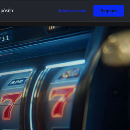
pósito
Iniciar sessão
Registar