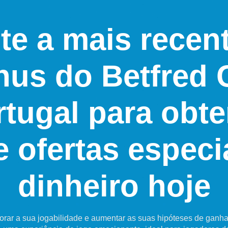
te a mais recent
nus do Betfred 
tugal para obte
e ofertas espec
dinheiro hoje
orar a sua jogabilidade e aumentar as suas hipóteses de ganhar