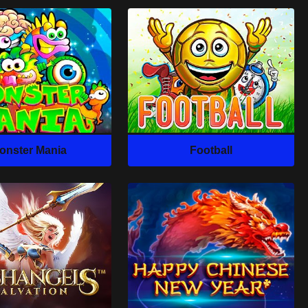
onster Mania
Football