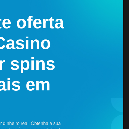
e oferta
Casino
r spins
iais em
 dinheiro real. Obtenha a sua