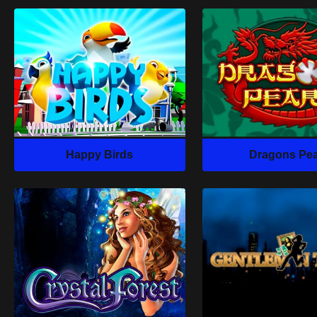
Happy Birds
Dragons Pea