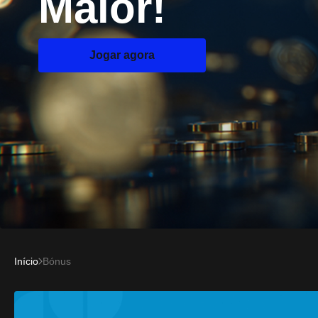
Maior!
Jogar agora
Início
Bónus