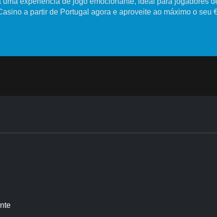
a uma experiência de jogo emocionante, ideal para jogadores d
Casino a partir de Portugal agora e aproveite ao máximo o seu €
nte