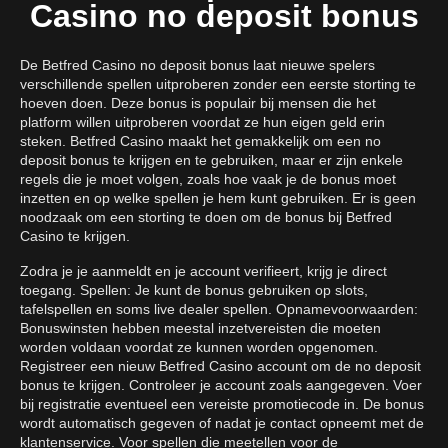
Casino no deposit bonus
De Betfred Casino no deposit bonus laat nieuwe spelers
verschillende spellen uitproberen zonder een eerste storting te
hoeven doen. Deze bonus is populair bij mensen die het
platform willen uitproberen voordat ze hun eigen geld erin
steken. Betfred Casino maakt het gemakkelijk om een no
deposit bonus te krijgen en te gebruiken, maar er zijn enkele
regels die je moet volgen, zoals hoe vaak je de bonus moet
inzetten en op welke spellen je hem kunt gebruiken. Er is geen
noodzaak om een storting te doen om de bonus bij Betfred
Casino te krijgen.
Zodra je je aanmeldt en je account verifieert, krijg je direct
toegang. Spellen: Je kunt de bonus gebruiken op slots,
tafelspellen en soms live dealer spellen. Opnamevoorwaarden:
Bonuswinsten hebben meestal inzetvereisten die moeten
worden voldaan voordat ze kunnen worden opgenomen.
Registreer een nieuw Betfred Casino account om de no deposit
bonus te krijgen. Controleer je account zoals aangegeven. Voer
bij registratie eventueel een vereiste promotiecode in. De bonus
wordt automatisch gegeven of nadat je contact opneemt met de
klantenservice. Voor spellen die meetellen voor de