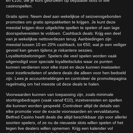
en €100, die je kunt gebruiken op bepaalde slots of live
casinospellen.
Gratis spins: Neem deel aan wekelijkse of seizoensgebonden
promoties om gratis spinpakketten te krijgen. Je kunt deze
meestal krijgen door uitgelichte spellen te spelen of aan lage
doorspelvereisten te voldoen. Cashback deals: Krijg een deel
van je wekelijkse nettoverliezen terug. Aanbiedingen zijn
meestal tussen 10 en 20% cashback, tot €50, wat je een veiliger
gevoel kan geven tijdens je riskantere sessies.
Loyaliteitsbeloningen: Spelers die veel spelen worden vaak
uitgenodigd voor speciale loyaliteitsclubs waar ze punten
kunnen verdienen voor elke inzet en deze kunnen inwisselen
voor inzetkredieten of andere deals die alleen voor hen bedoeld
zijn. Lees je accountmeldingen en controleer de promotiepagina
regelmatig om het meeste uit deze deals te halen.
Voorwaarden kunnen van toepassing zijn, zoals minimale
stortingsbedragen (vaak vanaf €10), inzetvereisten en spellen
die kunnen worden gespeeld. Controleer altijd de details van
elke promotie voor de exacte voorwaarden en vervaldatums.
Betfred Casino heeft deals die altijd beschikbaar zijn voor allerlei
soorten spelers, of ze nu de nieuwste slots willen spelen of het
tegen live dealers willen opnemen. Krijg een kalender vol