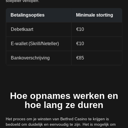
soepeler verlopen.
Betalingsopties
Minimale storting
Debetkaart
€10
E-wallet (Skrill/Neteller)
€10
Bankoverschrijving
€85
Hoe opnames werken en
hoe lang ze duren
Het proces om je winsten van Betfred Casino te krijgen is
bedoeld om duidelijk en eenvoudig te zijn. Het is mogelijk om