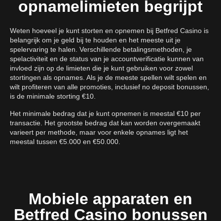
opnamelimieten begrijpt
Weten hoeveel je kunt storten en opnemen bij Betfred Casino is
belangrijk om je geld bij te houden en het meeste uit je
spelervaring te halen. Verschillende betalingsmethoden, je
spelactiviteit en de status van je accountverificatie kunnen van
invloed zijn op de limieten die je kunt gebruiken voor zowel
stortingen als opnames. Als je de meeste spellen wilt spelen en
wilt profiteren van alle promoties, inclusief no deposit bonussen,
is de minimale storting €10.
Het minimale bedrag dat je kunt opnemen is meestal €10 per
transactie. Het grootste bedrag dat kan worden overgemaakt
varieert per methode, maar voor enkele opnames ligt het
meestal tussen €5.000 en €50.000.
Mobiele apparaten en
Betfred Casino bonussen