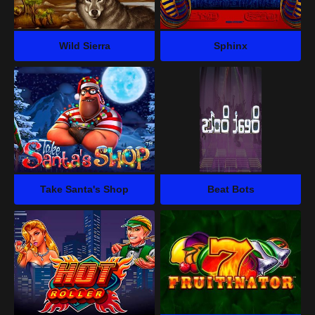
Wild Sierra
Sphinx
Take Santa's Shop
Fire Queen