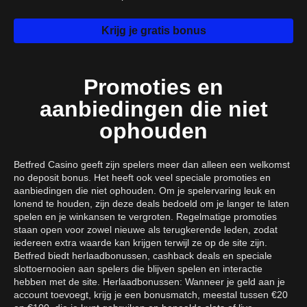
Krijg je gratis bonus
Promoties en
aanbiedingen die niet
ophouden
Betfred Casino geeft zijn spelers meer dan alleen een welkomst
no deposit bonus. Het heeft ook veel speciale promoties en
aanbiedingen die niet ophouden. Om je spelervaring leuk en
lonend te houden, zijn deze deals bedoeld om je langer te laten
spelen en je winkansen te vergroten. Regelmatige promoties
staan open voor zowel nieuwe als terugkerende leden, zodat
iedereen extra waarde kan krijgen terwijl ze op de site zijn.
Betfred biedt herlaadbonussen, cashback deals en speciale
slottoernooien aan spelers die blijven spelen en interactie
hebben met de site. Herlaadbonussen: Wanneer je geld aan je
account toevoegt, krijg je een bonusmatch, meestal tussen €20