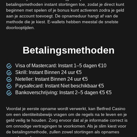
betalingsmethoden instant stortingen toe, zodat je direct kunt
beginnen met spelen of je bonus kunt activeren zodra je geld
aan je account toevoegt. De opnameduur hangt af van de
methode die je kiest. E-wallets hebben meestal de snelste
doorlooptijden.
Betalingsmethoden
Visa of Mastercard: Instant 1–5 dagen €10
Skrill: Instant Binnen 24 uur €5
Neteller: Instant Binnen 24 uur €5
Paysafecard: Instant Niet beschikbaar €5
Bankoverschrijving: Instant 2–5 dagen €5 €5
Voordat je eerste opname wordt verwerkt, kan Betfred Casino
om een identiteitsbewijs vragen om de regels na te leven en je
geld veilig te houden. Zorg ervoor dat al je informatie correct is
om onnodige vertragingen te voorkomen. Als je slim kiest voor
de betalingsmethode, zullen zowel stortingen als opnames