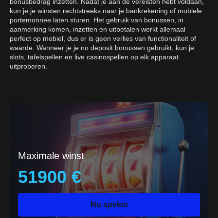
bonusbedrag inzetten. Nadat je aan de vereisten hebt voldaan,
kun je je winsten rechtstreeks naar je bankrekening of mobiele
portemonnee laten sturen. Het gebruik van bonussen, in
aanmerking komen, inzetten en uitbetalen werkt allemaal
perfect op mobiel, dus er is geen verlies van functionaliteit of
waarde. Wanneer je je no deposit bonussen gebruikt, kun je
slots, tafelspellen en live casinospellen op elk apparaat
uitproberen.
Maximale winst
51900 €
Nu spelen