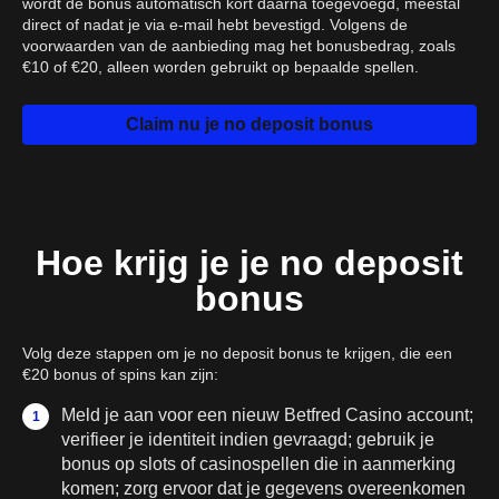
wordt de bonus automatisch kort daarna toegevoegd, meestal
direct of nadat je via e-mail hebt bevestigd. Volgens de
voorwaarden van de aanbieding mag het bonusbedrag, zoals
€10 of €20, alleen worden gebruikt op bepaalde spellen.
Claim nu je no deposit bonus
Hoe krijg je je no deposit
bonus
Volg deze stappen om je no deposit bonus te krijgen, die een
€20 bonus of spins kan zijn:
Meld je aan voor een nieuw Betfred Casino account;
verifieer je identiteit indien gevraagd; gebruik je
bonus op slots of casinospellen die in aanmerking
komen; zorg ervoor dat je gegevens overeenkomen