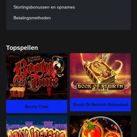
Stortingsbonussen en opnames
Betalingsmethoden
Hoe opnames werken en hoe lang ze duren
Hoe je stortings- en opnamelimieten begrijpt
Topspellen
Mobiele apparaten en Betfred Casino bonussen
Regels, veiligheidsprotocollen en gegevensbescherming
Een blik op de Betfred Casino no deposit bonus
Book Of Rebirth Reloaded
Booty Time