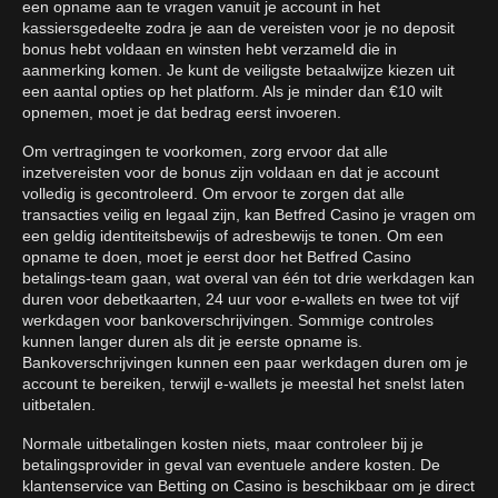
een opname aan te vragen vanuit je account in het
kassiersgedeelte zodra je aan de vereisten voor je no deposit
bonus hebt voldaan en winsten hebt verzameld die in
aanmerking komen. Je kunt de veiligste betaalwijze kiezen uit
een aantal opties op het platform. Als je minder dan €10 wilt
opnemen, moet je dat bedrag eerst invoeren.
Om vertragingen te voorkomen, zorg ervoor dat alle
inzetvereisten voor de bonus zijn voldaan en dat je account
volledig is gecontroleerd. Om ervoor te zorgen dat alle
transacties veilig en legaal zijn, kan Betfred Casino je vragen om
een geldig identiteitsbewijs of adresbewijs te tonen. Om een
opname te doen, moet je eerst door het Betfred Casino
betalings-team gaan, wat overal van één tot drie werkdagen kan
duren voor debetkaarten, 24 uur voor e-wallets en twee tot vijf
werkdagen voor bankoverschrijvingen. Sommige controles
kunnen langer duren als dit je eerste opname is.
Bankoverschrijvingen kunnen een paar werkdagen duren om je
account te bereiken, terwijl e-wallets je meestal het snelst laten
uitbetalen.
Normale uitbetalingen kosten niets, maar controleer bij je
betalingsprovider in geval van eventuele andere kosten. De
klantenservice van Betting on Casino is beschikbaar om je direct