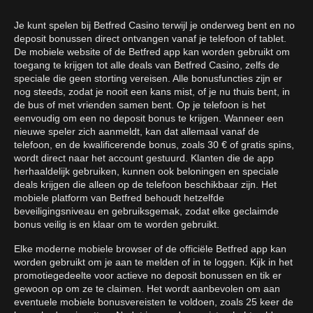
Je kunt spelen bij Betfred Casino terwijl je onderweg bent en no
deposit bonussen direct ontvangen vanaf je telefoon of tablet.
De mobiele website of de Betfred app kan worden gebruikt om
toegang te krijgen tot alle deals van Betfred Casino, zelfs de
speciale die geen storting vereisen. Alle bonusfuncties zijn er
nog steeds, zodat je nooit een kans mist, of je nu thuis bent, in
de bus of met vrienden samen bent. Op je telefoon is het
eenvoudig om een no deposit bonus te krijgen. Wanneer een
nieuwe speler zich aanmeldt, kan dat allemaal vanaf de
telefoon, en de kwalificerende bonus, zoals 30 € of gratis spins,
wordt direct naar het account gestuurd. Klanten die de app
herhaaldelijk gebruiken, kunnen ook beloningen en speciale
deals krijgen die alleen op de telefoon beschikbaar zijn. Het
mobiele platform van Betfred behoudt hetzelfde
beveiligingsniveau en gebruiksgemak, zodat elke geclaimde
bonus veilig is en klaar om te worden gebruikt.
Elke moderne mobiele browser of de officiële Betfred app kan
worden gebruikt om je aan te melden of in te loggen. Kijk in het
promotiegedeelte voor actieve no deposit bonussen en tik er
gewoon op om ze te claimen. Het wordt aanbevolen om aan
eventuele mobiele bonusvereisten te voldoen, zoals 25 keer de