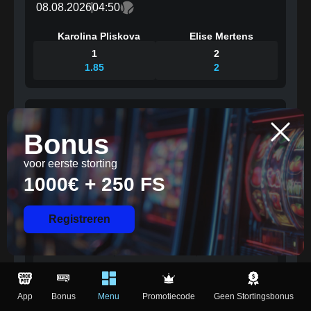
08.08.2026
04:50
Karolina Pliskova
Elise Mertens
1
2
1.85
2
08.08.2026
09:30
Bonus
Belgium
Germany
1
X
2
voor eerste storting
1.85
3.1
2
1000€ + 250 FS
Registreren
08.08.2026
09:00
Orlando Magic
Brooklyn Nets
1
X
2
2.1
3.2
1.85
App
Bonus
Menu
Promotiecode
Geen Stortingsbonus