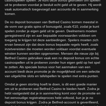
casinospellen spelen. Je kunt deze bonus gebruiken om spellen
uit te proberen voordat je besluit echt geld uit te geven. Hij wordt
vaak automatisch toegevoegd aan accounts die in aanmerking
komen.
De no deposit bonussen van Betfred Casino komen meestal in
de vorm van gratis spins of bonusgeld, zoals €10, zodat je kunt
spelen zonder je eigen geld uit te geven. Deelnemers moeten
geregistreerd zijn en aan bepaalde voorwaarden voldoen om
toegang te krijgen tot deze aanbiedingen. Spelers moeten zich
ervan bewust zijn dat deze bonus bepaalde regels heeft, zoals
inzetvereisten die moeten worden voldaan voordat eventuele
winsten kunnen worden opgenomen. Mensen die nieuw zijn bij
Betfred Casino gebruiken vaak een no deposit bonus om echte
casinospellen uit te proberen zonder hun eigen geld op het spel
te zetten. Als speciale bonus voor het aanmaken van een
account biedt deze promotie je de mogelijkheid om een selectie
van uitgelichte slots en tafelspellen te spelen met extra punten.
Omdat je geen storting hoeft te doen, is dit een goede manier
om uit te proberen wat Betfred Casino te bieden heeft. Zodra je
hebt vastgesteld dat je in aanmerking komt voor de promotie en
het eenvoudige registratieproces hebt voltooid, kun je je no
deposit bonus krijgen. Zodra je Betfred-account is geverifieerd,