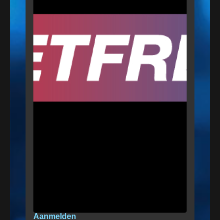
Aanmelden