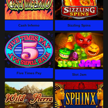
Cash Inferno
Sizzling Spins
Five Times Pay
Slot Jam