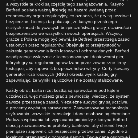
a wszystkie te kroki są częścią tego zaangażowania. Kasyno
Betfred posiada ważną licencję na hazard wydaną przez
renomowany organ regulacyjny, co oznacza, że gry są uczciwe i
bezpieczne. Licencja ta pokazuje, że kasyno przestrzega
ścisłych zasad dotyczących bezpieczeństwa graczy, uczciwości i
bezpieczeństwa we wszystkich swoich operacjach. Wszyscy
gracze z Polska mogą być pewni, że Betfred przestrzega zasad
ustalonych przez regulatorów. Obejmuje to przejrzystość w
zakresie generowania liczb losowych i ochrony danych. Betfred
współpracuje wyłącznie z licencjonowanymi dostawcami gier,
których gry są regularnie sprawdzane przez zewnętrzne firmy
testujące, aby zapewnić bezpieczeństwo witryny. Certyfikowany
generator liczb losowych (RNG) określa wynik każdej gry,
zapewniając, że wyniki są uczciwe i nie zostały sfałszowane.
Każdy obrót, karta i rzut kostką są sprawdzane pod kątem
uczciwości, więc możesz grać z pewnością, wiedząc, że system
zawsze przestrzega zasad. Niezależne audyty: gry są uczciwe,
a procenty wypłat są sprawdzane. Zaawansowana technologia
szyfrowania: wszystkie transakcje i dane osobowe są chronione.
Podczas wpłacania lub wypłacania pieniędzy z kasyna Betfred
stosują zaawansowane protokoły bankowe, aby chronić Twoje
pieniądze i zapewnić ich bezpieczne przetwarzanie. Zgodnie z
lokalnymi przepisami o ochronie danych, Twoje dane osobowe i