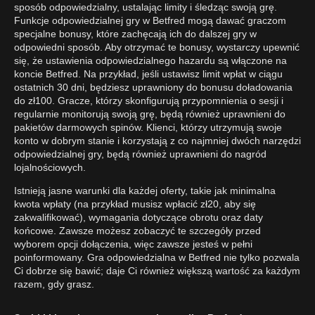
sposób odpowiedzialny, ustalając limity i śledząc swoją grę.
Funkcje odpowiedzialnej gry w Betfred mogą dawać graczom
specjalne bonusy, które zachęcają ich do dalszej gry w
odpowiedni sposób. Aby otrzymać te bonusy, wystarczy upewnić
się, że ustawienia odpowiedzialnego hazardu są włączone na
koncie Betfred. Na przykład, jeśli ustawisz limit wpłat w ciągu
ostatnich 30 dni, będziesz uprawniony do bonusu doładowania
do zł100. Gracze, którzy skonfigurują przypomnienia o sesji i
regularnie monitorują swoją grę, będą również uprawnieni do
pakietów darmowych spinów. Klienci, którzy utrzymują swoje
konto w dobrym stanie i korzystają z co najmniej dwóch narzędzi
odpowiedzialnej gry, będą również uprawnieni do nagród
lojalnościowych.
Istnieją jasne warunki dla każdej oferty, takie jak minimalna
kwota wpłaty (na przykład musisz wpłacić zł20, aby się
zakwalifikować), wymagania dotyczące obrotu oraz daty
końcowe. Zawsze możesz zobaczyć te szczegóły przed
wyborem opcji dołączenia, więc zawsze jesteś w pełni
poinformowany. Gra odpowiedzialna w Betfred nie tylko pozwala
Ci dobrze się bawić; daje Ci również większą wartość za każdym
razem, gdy grasz.