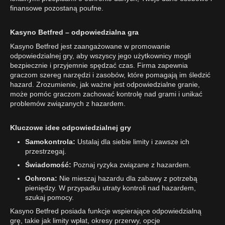
finansowe pozostaną poufne.
Kasyno Betfred – odpowiedzialna gra
Kasyno Betfred jest zaangażowane w promowanie
odpowiedzialnej gry, aby wszyscy jego użytkownicy mogli
bezpiecznie i przyjemnie spędzać czas. Firma zapewnia
graczom szereg narzędzi i zasobów, które pomagają im śledzić
hazard. Zrozumienie, jak ważne jest odpowiedzialne granie,
może pomóc graczom zachować kontrolę nad grami i unikać
problemów związanych z hazardem.
Kluczowe idee odpowiedzialnej gry
Samokontrola:
Ustalaj dla siebie limity i zawsze ich
przestrzegaj.
Świadomość:
Poznaj ryzyka związane z hazardem.
Ochrona:
Nie mieszaj hazardu dla zabawy z potrzebą
pieniędzy. W przypadku utraty kontroli nad hazardem,
szukaj pomocy.
Kasyno Betfred posiada funkcje wspierające odpowiedzialną
grę, takie jak limity wpłat, okresy przerwy, opcje