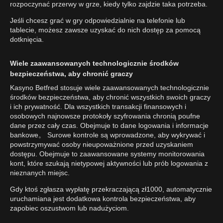
rozpoczynać przerwy w grze, kiedy tylko zajdzie taka potrzeba.
Jeśli chcesz grać w gry odpowiedzialnie na telefonie lub
tablecie, możesz zawsze uzyskać do nich dostęp za pomocą
dotknięcia.
Wiele zaawansowanych technologicznie środków
bezpieczeństwa, aby chronić graczy
Kasyno Betfred stosuje wiele zaawansowanych technologicznie
środków bezpieczeństwa, aby chronić wszystkich swoich graczy
i ich prywatność. Dla wszystkich transakcji finansowych i
osobowych najnowsze protokoły szyfrowania chronią poufne
dane przez cały czas. Obejmuje to dane logowania i informacje
bankowe。 Surowe kontrole są wprowadzone, aby wykrywać i
powstrzymywać osoby nieupoważnione przed uzyskaniem
dostępu. Obejmuje to zaawansowane systemy monitorowania
kont, które szukają nietypowej aktywności lub prób logowania z
nieznanych miejsc.
Gdy ktoś zgłasza wypłatę przekraczającą zł1000, automatycznie
uruchamiana jest dodatkowa kontrola bezpieczeństwa, aby
zapobiec oszustwom lub nadużyciom.