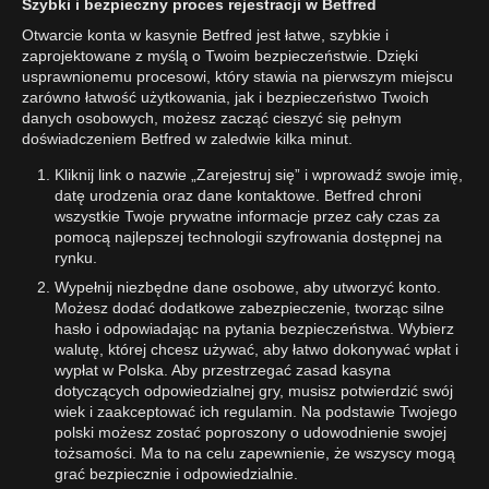
Szybki i bezpieczny proces rejestracji w Betfred
Otwarcie konta w kasynie Betfred jest łatwe, szybkie i
zaprojektowane z myślą o Twoim bezpieczeństwie. Dzięki
usprawnionemu procesowi, który stawia na pierwszym miejscu
zarówno łatwość użytkowania, jak i bezpieczeństwo Twoich
danych osobowych, możesz zacząć cieszyć się pełnym
doświadczeniem Betfred w zaledwie kilka minut.
Kliknij link o nazwie „Zarejestruj się” i wprowadź swoje imię,
datę urodzenia oraz dane kontaktowe. Betfred chroni
wszystkie Twoje prywatne informacje przez cały czas za
pomocą najlepszej technologii szyfrowania dostępnej na
rynku.
Wypełnij niezbędne dane osobowe, aby utworzyć konto.
Możesz dodać dodatkowe zabezpieczenie, tworząc silne
hasło i odpowiadając na pytania bezpieczeństwa. Wybierz
walutę, której chcesz używać, aby łatwo dokonywać wpłat i
wypłat w Polska. Aby przestrzegać zasad kasyna
dotyczących odpowiedzialnej gry, musisz potwierdzić swój
wiek i zaakceptować ich regulamin. Na podstawie Twojego
polski możesz zostać poproszony o udowodnienie swojej
tożsamości. Ma to na celu zapewnienie, że wszyscy mogą
grać bezpiecznie i odpowiedzialnie.