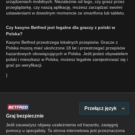
urządzeniach mobilnych. Niezależnie od tego, czy grasz przez
przeglądarkę, czy naszą aplikację, możesz zarządzać swoimi
ustawieniami w dowolnym momencie ze smartfona lub tabletu.
Czy kasyno Betfred jest legalne dla graczy z polski w
Polska?
Kasyno Betfred przestrzega lokalnych przepisów. Gracze z
Polska muszą mieć ukończone 18 lat i przestrzegać przepisów
hazardowych obowiązujących w Polska. Jeśli jesteś obywatelem
polski i mieszkasz w Polska, możesz legalnie zarejestrować się i
grać po weryfikacji.
}
Przełącz język
Graj bezpiecznie
Jeśli zauważysz objawy uzależnienia od hazardu, zasięgnij
pomocy u specjalisty. Ta strona internetowa jest przeznaczona