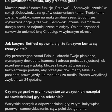
Co powinienem zrobić, aby przestać grać?
Możesz znaleźć nasze funkcje „Przerwa” i „Samowykluczenie” w
sekcji „Odpowiedzialna gra” w ustawieniach konta. Twoje konto
zostanie zablokowane na maksymalnie sześć tygodni, jeśli
wybierzesz opcję „Przerwa”. Samowykluczenie uniemożliwia
dostęp przez co najmniej sześć miesięcy. Obie te czynności
całkowicie uniemożliwią Ci dostęp w wybranym okresie.
Jak kasyno Betfred upewnia się, że fałszywe konta są
rzeczywiste?
Aby przestrzegać zasad Polska i chronić Twoje pieniądze,
wymagamy dowodu tożsamości i adresu podczas rejestracji lub
przed pierwszą wypłatą. Możesz korzystać z naszego
bezpiecznego portalu, aby przesyłać dokumenty takie jak
paszport, prawo jazdy lub rachunek za media. Proces weryfikacji
zwykle trwa 24 godziny.
Czy mogę grać w gry i korzystać ze wszystkich narzędzi
odpowiedzialnej gry na telefonie?
Wszystkie narzędzia odpowiedzialnej gry, w tym limity wpłat,
przerwy i samowykluczenie, są w pełni dostępne na