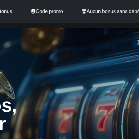
Bonus
Code promo
Aucun bonus sans dépô
s,
r