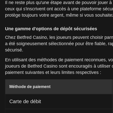
Il ne reste plus qu'une étape avant de pouvoir jouer à
ceux qui s'inscrivent ont accès à une plateforme sécu
protège toujours votre argent, même si vous souhaite
Une gamme d'options de dépôt sécurisées
Chez Betfred Casino, les joueurs peuvent choisir par
a été soigneusement sélectionnée pour être fiable, rapi
sécurisé.
En utilisant des méthodes de paiement reconnues, vous
joueurs de Betfred Casino sont encouragés à utiliser ce
paiement suivantes et leurs limites respectives :
Méthode de paiement
Carte de débit