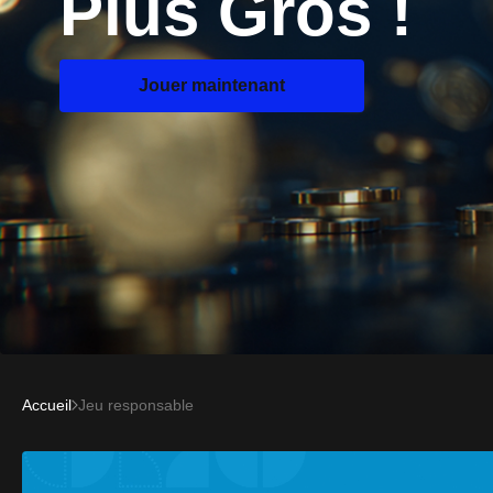
Plus Gros !
Jouer maintenant
Accueil
Jeu responsable