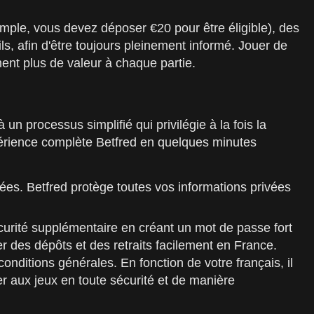
mple, vous devez déposer €20 pour être éligible), des
ls, afin d'être toujours pleinement informé. Jouer de
nt plus de valeur à chaque partie.
n processus simplifié qui privilégie à la fois la
expérience complète Betfred en quelques minutes
nées. Betfred protège toutes vos informations privées
urité supplémentaire en créant un mot de passe fort
r des dépôts et des retraits facilement en France.
nditions générales. En fonction de votre français, il
er aux jeux en toute sécurité et de manière