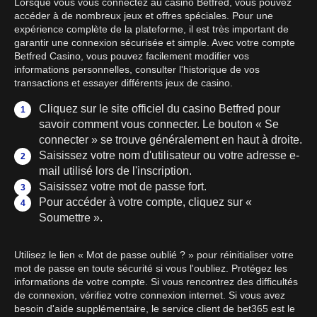
Lorsque vous vous connectez au casino Betfred, vous pouvez
accéder à de nombreux jeux et offres spéciales. Pour une
expérience complète de la plateforme, il est très important de
garantir une connexion sécurisée et simple. Avec votre compte
Betfred Casino, vous pouvez facilement modifier vos
informations personnelles, consulter l'historique de vos
transactions et essayer différents jeux de casino.
Cliquez sur le site officiel du casino Betfred pour
savoir comment vous connecter. Le bouton « Se
connecter » se trouve généralement en haut à droite.
Saisissez votre nom d'utilisateur ou votre adresse e-
mail utilisé lors de l'inscription.
Saisissez votre mot de passe fort.
Pour accéder à votre compte, cliquez sur «
Soumettre ».
Utilisez le lien « Mot de passe oublié ? » pour réinitialiser votre
mot de passe en toute sécurité si vous l'oubliez. Protégez les
informations de votre compte. Si vous rencontrez des difficultés
de connexion, vérifiez votre connexion internet. Si vous avez
besoin d'aide supplémentaire, le service client de bet365 est le