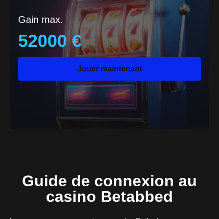
Gain max.
52000 €
Jouer maintenant
Guide de connexion au
casino Betabbed