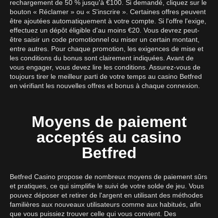
rechargement de 50 % jusqu'à €100. Si demandé, cliquez sur le
bouton « Réclamer » ou « S'inscrire ». Certaines offres peuvent
être ajoutées automatiquement à votre compte. Si l'offre l'exige,
effectuez un dépôt éligible d'au moins €20. Vous devrez peut-
être saisir un code promotionnel ou miser un certain montant,
entre autres. Pour chaque promotion, les exigences de mise et
les conditions du bonus sont clairement indiquées. Avant de
vous engager, vous devez lire les conditions. Assurez-vous de
toujours tirer le meilleur parti de votre temps au casino Betfred
en vérifiant les nouvelles offres et bonus à chaque connexion.
Moyens de paiement
acceptés au casino
Betfred
Betfred Casino propose de nombreux moyens de paiement sûrs
et pratiques, ce qui simplifie le suivi de votre solde de jeu. Vous
pouvez déposer et retirer de l'argent en utilisant des méthodes
familières aux nouveaux utilisateurs comme aux habitués, afin
que vous puissiez trouver celle qui vous convient. Des