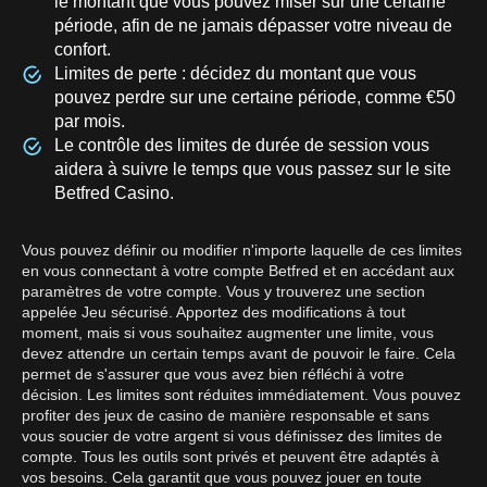
le montant que vous pouvez miser sur une certaine
période, afin de ne jamais dépasser votre niveau de
confort.
Limites de perte : décidez du montant que vous
pouvez perdre sur une certaine période, comme €50
par mois.
Le contrôle des limites de durée de session vous
aidera à suivre le temps que vous passez sur le site
Betfred Casino.
Vous pouvez définir ou modifier n'importe laquelle de ces limites
en vous connectant à votre compte Betfred et en accédant aux
paramètres de votre compte. Vous y trouverez une section
appelée Jeu sécurisé. Apportez des modifications à tout
moment, mais si vous souhaitez augmenter une limite, vous
devez attendre un certain temps avant de pouvoir le faire. Cela
permet de s'assurer que vous avez bien réfléchi à votre
décision. Les limites sont réduites immédiatement. Vous pouvez
profiter des jeux de casino de manière responsable et sans
vous soucier de votre argent si vous définissez des limites de
compte. Tous les outils sont privés et peuvent être adaptés à
vos besoins. Cela garantit que vous pouvez jouer en toute