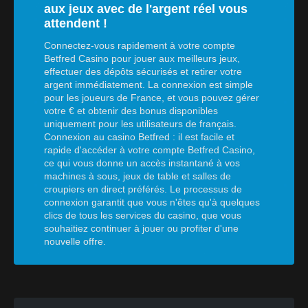
aux jeux avec de l'argent réel vous
attendent !
Connectez-vous rapidement à votre compte
Betfred Casino pour jouer aux meilleurs jeux,
effectuer des dépôts sécurisés et retirer votre
argent immédiatement. La connexion est simple
pour les joueurs de France, et vous pouvez gérer
votre € et obtenir des bonus disponibles
uniquement pour les utilisateurs de français.
Connexion au casino Betfred : il est facile et
rapide d'accéder à votre compte Betfred Casino,
ce qui vous donne un accès instantané à vos
machines à sous, jeux de table et salles de
croupiers en direct préférés. Le processus de
connexion garantit que vous n'êtes qu'à quelques
clics de tous les services du casino, que vous
souhaitiez continuer à jouer ou profiter d'une
nouvelle offre.