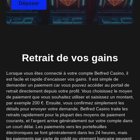
Déposer
Retrait de vos gains
Lorsque vous êtes connecté à votre compte Betfred Casino, il
est facile et rapide d'encaisser vos gains. Il est simple de
demander un paiement car vous pouvez accéder au portail de
retrait directement depuis votre profil. Vous choisissez le moyen
de paiement que vous souhaitez utiliser et saisissez un montant,
par exemple 200 €. Ensuite, vous confirmez simplement les
détails pour envoyer votre demande. Betfred Casino traite les
retraits rapidement pour la plupart des moyens de paiement
courants, et l'argent arrive généralement sur votre compte dans
un court délai. Les paiements vers les portefeuilles
électroniques se font généralement dans les 24 heures, mais
les paiements par carte de crédit ou virement bancaire peuvent