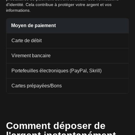
d'identité. Cela contribue à protéger votre argent et vos
informations.
Moyen de paiement
Carte de débit
Virement bancaire
Portefeuilles électroniques (PayPal, Skrill)
Cartes prépayées/Bons
Comment déposer de