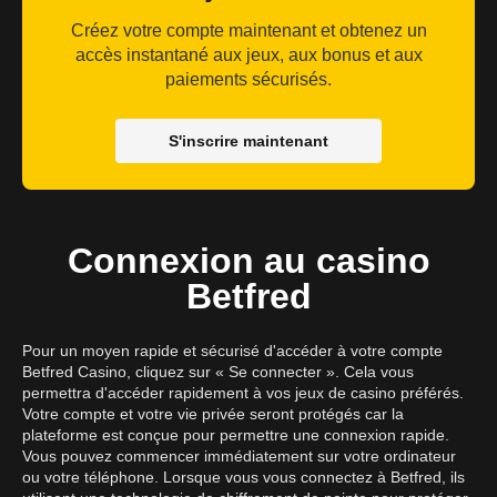
Créez votre compte maintenant et obtenez un
accès instantané aux jeux, aux bonus et aux
paiements sécurisés.
S'inscrire maintenant
Connexion au casino
Betfred
Pour un moyen rapide et sécurisé d'accéder à votre compte
Betfred Casino, cliquez sur « Se connecter ». Cela vous
permettra d'accéder rapidement à vos jeux de casino préférés.
Votre compte et votre vie privée seront protégés car la
plateforme est conçue pour permettre une connexion rapide.
Vous pouvez commencer immédiatement sur votre ordinateur
ou votre téléphone. Lorsque vous vous connectez à Betfred, ils