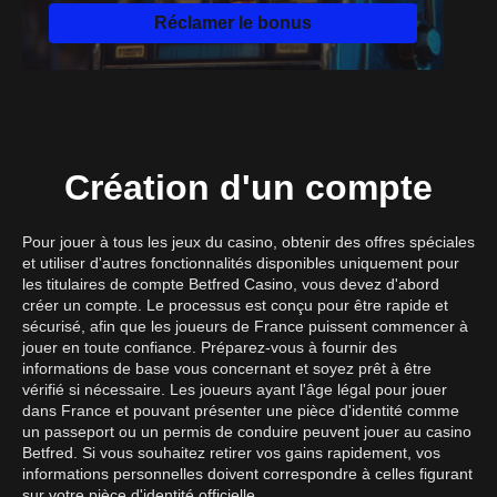
Réclamer le bonus
Création d'un compte
Pour jouer à tous les jeux du casino, obtenir des offres spéciales
et utiliser d'autres fonctionnalités disponibles uniquement pour
les titulaires de compte Betfred Casino, vous devez d'abord
créer un compte. Le processus est conçu pour être rapide et
sécurisé, afin que les joueurs de France puissent commencer à
jouer en toute confiance. Préparez-vous à fournir des
informations de base vous concernant et soyez prêt à être
vérifié si nécessaire. Les joueurs ayant l'âge légal pour jouer
dans France et pouvant présenter une pièce d'identité comme
un passeport ou un permis de conduire peuvent jouer au casino
Betfred. Si vous souhaitez retirer vos gains rapidement, vos
informations personnelles doivent correspondre à celles figurant
sur votre pièce d'identité officielle.