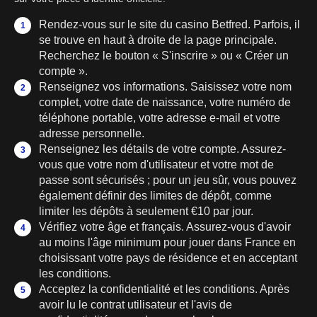
Rendez-vous sur le site du casino Betfred. Parfois, il
se trouve en haut à droite de la page principale.
Recherchez le bouton « S'inscrire » ou « Créer un
compte ».
Renseignez vos informations. Saisissez votre nom
complet, votre date de naissance, votre numéro de
téléphone portable, votre adresse e-mail et votre
adresse personnelle.
Renseignez les détails de votre compte. Assurez-
vous que votre nom d'utilisateur et votre mot de
passe sont sécurisés ; pour un jeu sûr, vous pouvez
également définir des limites de dépôt, comme
limiter les dépôts à seulement €10 par jour.
Vérifiez votre âge et français. Assurez-vous d'avoir
au moins l'âge minimum pour jouer dans France en
choisissant votre pays de résidence et en acceptant
les conditions.
Acceptez la confidentialité et les conditions. Après
avoir lu le contrat utilisateur et l'avis de