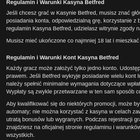
Regulamin i Warunki Kasyna Betfred
Jeśli chcesz grać w Kasynie Betfred, musisz znać gł
posiadania konta, odpowiedzialną grę, korzystanie z
regulamin Kasyna Betfred, udzielasz witrynie zgody na
Musisz mieć ukończone co najmniej 18 lat i mieszkać 
Regulamin i Warunki Kont Kasyna Betfred
Każdy gracz może założyć tylko jedno konto. Udostę
prawem. Jeśli Betfred wykryje posiadanie wielu kont
należy spełnić minimalne wymagania dotyczące wpłat
Wypłaty są zwykle przetwarzane w ten sam sposób co w
Aby kwalifikować się do niektórych promocji, może 
automaty; nie można korzystać z kasyna w celach z
utratą bonusów lub wygranych. Podczas rejestracji gr
znajdziesz na oficjalnej stronie regulaminu i warun
wszystkich.