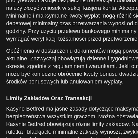
priorytetowo traktuje bezpieczne transakcje i dokład
należy złożyć wniosek w sekcji kasjera konta. Akcep
Minimalne i maksymalne kwoty wypłat mogą różnić się
debetowej minimalny czas przetwarzania wynosi od dw
godziny. Przy użyciu przelewu bankowego minimalny 
wymagać weryfikacji tożsamości przed przetworzenie
Opóźnienia w dostarczeniu dokumentów mogą powodow
aktualne. Zazwyczaj obowiązują dzienne i tygodniow
okresie, zgodnie z regulaminem i warunkami. Jeśli ot
może być konieczne obrócenie kwoty bonusu dwadzie
środków bonusowych lub anulowaniem wypłaty.
Limity Zakładów Oraz Transakcji
Kasyno Betfred ma jasne zasady dotyczące maksymal
bezpieczeństwa wszystkim graczom. Można obstawiać j
Kasynie Betfred obowiązują różne limity zakładów. N
ruletka i blackjack, minimalne zakłady wynoszą zwyk