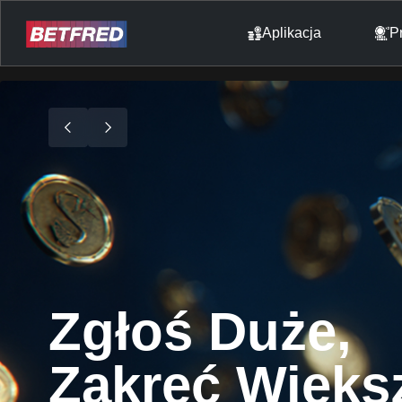
Aplikacja
P
Zgłoś Duże,
Zakręć Więks