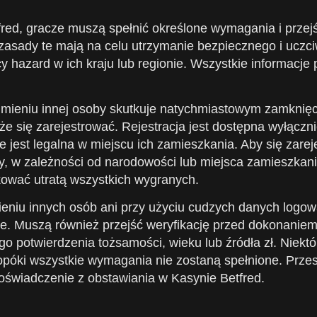
tfred, gracze muszą spełnić określone wymagania i przejś
zasady te mają na celu utrzymanie bezpiecznego i uczci
cy hazard w ich kraju lub regionie. Wszystkie informacj
w imieniu innej osoby skutkuje natychmiastowym zamknięci
że się zarejestrować. Rejestracja jest dostępna wyłączn
ne jest legalna w miejscu ich zamieszkania. Aby się za
y, w zależności od narodowości lub miejsca zamieszkani
kować utratą wszystkich wygranych.
mieniu innych osób ani przy użyciu cudzych danych logow
e. Muszą również przejść weryfikację przed dokonaniem
 potwierdzenia tożsamości, wieku lub źródła zł. Niektó
 dopóki wszystkie wymagania nie zostaną spełnione. Prz
oświadczenie z obstawiania w Kasynie Betfred.