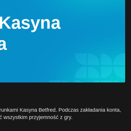
 Kasyna
a
arunkami Kasyna Betfred. Podczas zakładania konta,
ć wszystkim przyjemność z gry.