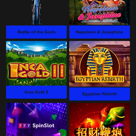
Carnival Cash
Napoleon & Josephine
Inca Gold 2
Egyptian Rebirth