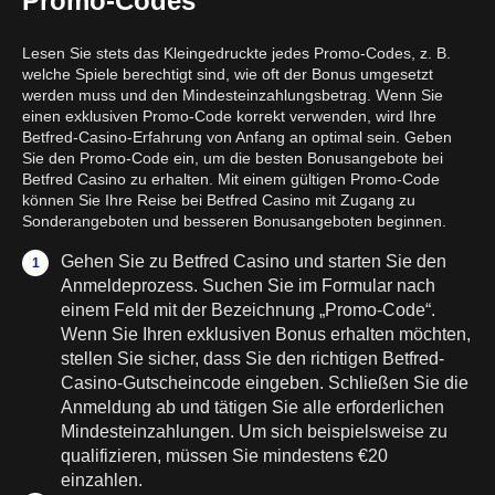
Promo-Codes
Lesen Sie stets das Kleingedruckte jedes Promo-Codes, z. B.
welche Spiele berechtigt sind, wie oft der Bonus umgesetzt
werden muss und den Mindesteinzahlungsbetrag. Wenn Sie
einen exklusiven Promo-Code korrekt verwenden, wird Ihre
Betfred-Casino-Erfahrung von Anfang an optimal sein. Geben
Sie den Promo-Code ein, um die besten Bonusangebote bei
Betfred Casino zu erhalten. Mit einem gültigen Promo-Code
können Sie Ihre Reise bei Betfred Casino mit Zugang zu
Sonderangeboten und besseren Bonusangeboten beginnen.
Gehen Sie zu Betfred Casino und starten Sie den
Anmeldeprozess. Suchen Sie im Formular nach
einem Feld mit der Bezeichnung „Promo-Code“.
Wenn Sie Ihren exklusiven Bonus erhalten möchten,
stellen Sie sicher, dass Sie den richtigen Betfred-
Casino-Gutscheincode eingeben. Schließen Sie die
Anmeldung ab und tätigen Sie alle erforderlichen
Mindesteinzahlungen. Um sich beispielsweise zu
qualifizieren, müssen Sie mindestens €20
einzahlen.