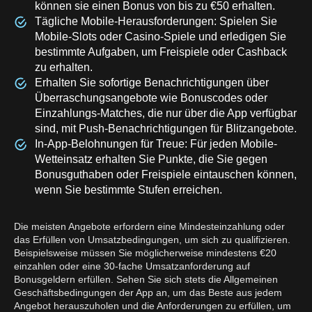
können sie einen Bonus von bis zu €50 erhalten.
Tägliche Mobile-Herausforderungen: Spielen Sie
Mobile-Slots oder Casino-Spiele und erledigen Sie
bestimmte Aufgaben, um Freispiele oder Cashback
zu erhalten.
Erhalten Sie sofortige Benachrichtigungen über
Überraschungsangebote wie Bonuscodes oder
Einzahlungs-Matches, die nur über die App verfügbar
sind, mit Push-Benachrichtigungen für Blitzangebote.
In-App-Belohnungen für Treue: Für jeden Mobile-
Wetteinsatz erhalten Sie Punkte, die Sie gegen
Bonusguthaben oder Freispiele eintauschen können,
wenn Sie bestimmte Stufen erreichen.
Die meisten Angebote erfordern eine Mindesteinzahlung oder
das Erfüllen von Umsatzbedingungen, um sich zu qualifizieren.
Beispielsweise müssen Sie möglicherweise mindestens €20
einzahlen oder eine 30-fache Umsatzanforderung auf
Bonusgeldern erfüllen. Sehen Sie sich stets die Allgemeinen
Geschäftsbedingungen der App an, um das Beste aus jedem
Angebot herauszuholen und die Anforderungen zu erfüllen, um