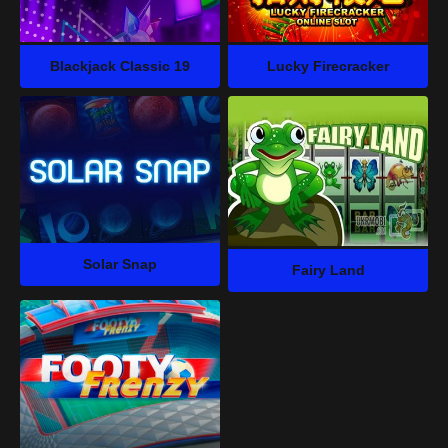
Blackjack Classic 19
Lucky Firecracker
Solar Snap
Fairy Land