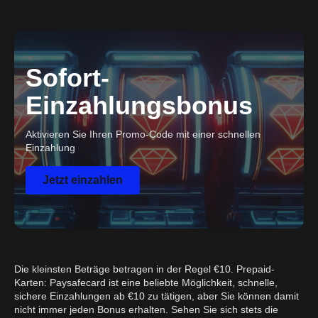
Sofort-
Einzahlungsbonus
Aktivieren Sie Ihren Promo-Code mit einer schnellen
Einzahlung
Jetzt einzahlen
Die kleinsten Beträge betragen in der Regel €10. Prepaid-
Karten: Paysafecard ist eine beliebte Möglichkeit, schnelle,
sichere Einzahlungen ab €10 zu tätigen, aber Sie können damit
nicht immer jeden Bonus erhalten. Sehen Sie sich stets die