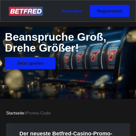
Anmelden
Registrieren
Beanspruche Groß,
Drehe Größer!
Jetzt spielen
Startseite
Promo-Code
Der neueste Betfred-Casino-Promo-