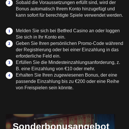
Sobald die Voraussetzungen erfüllt sind, wird der
Bonus automatisch Ihrem Konto hinzugefügt und
kann sofort für berechtigte Spiele verwendet werden.
Melden Sie sich bei Betfred Casino an oder loggen
Sie sich in Ihr Konto ein.
Geben Sie Ihren persönlichen Promo-Code während
der Registrierung oder bei einer Einzahlung in das
erforderliche Feld ein.
Erfüllen Sie die Mindesteinzahlungsanforderung, z.
B. eine Einzahlung von €10 oder mehr.
Erhalten Sie Ihren zugewiesenen Bonus, der eine
passende Einzahlung bis zu €200 oder eine Reihe
von Freispielen sein könnte.
Sonderbonusangebot