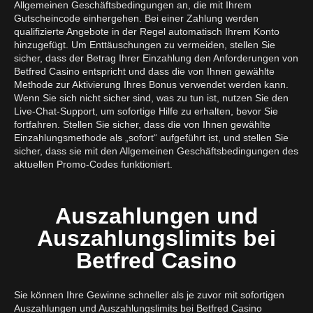
Allgemeinen Geschäftsbedingungen an, die mit Ihrem
Gutscheincode einhergehen. Bei einer Zahlung werden
qualifizierte Angebote in der Regel automatisch Ihrem Konto
hinzugefügt. Um Enttäuschungen zu vermeiden, stellen Sie
sicher, dass der Betrag Ihrer Einzahlung den Anforderungen von
Betfred Casino entspricht und dass die von Ihnen gewählte
Methode zur Aktivierung Ihres Bonus verwendet werden kann.
Wenn Sie sich nicht sicher sind, was zu tun ist, nutzen Sie den
Live-Chat-Support, um sofortige Hilfe zu erhalten, bevor Sie
fortfahren. Stellen Sie sicher, dass die von Ihnen gewählte
Einzahlungsmethode als „sofort“ aufgeführt ist, und stellen Sie
sicher, dass sie mit den Allgemeinen Geschäftsbedingungen des
aktuellen Promo-Codes funktioniert.
Auszahlungen und
Auszahlungslimits bei
Betfred Casino
Sie können Ihre Gewinne schneller als je zuvor mit sofortigen
Auszahlungen und Auszahlungslimits bei Betfred Casino