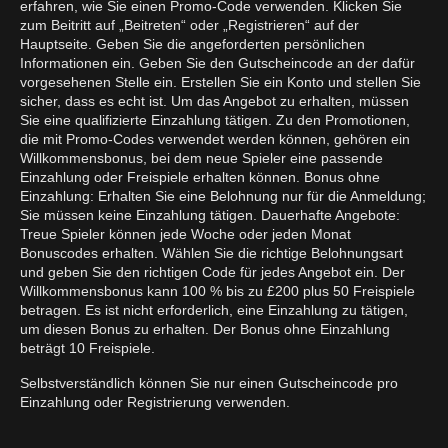
erfahren, wie Sie einen Promo-Code verwenden. Klicken Sie
zum Beitritt auf „Beitreten“ oder „Registrieren“ auf der
Hauptseite. Geben Sie die angeforderten persönlichen
Informationen ein. Geben Sie den Gutscheincode an der dafür
vorgesehenen Stelle ein. Erstellen Sie ein Konto und stellen Sie
sicher, dass es echt ist. Um das Angebot zu erhalten, müssen
Sie eine qualifizierte Einzahlung tätigen. Zu den Promotionen,
die mit Promo-Codes verwendet werden können, gehören ein
Willkommensbonus, bei dem neue Spieler eine passende
Einzahlung oder Freispiele erhalten können. Bonus ohne
Einzahlung: Erhalten Sie eine Belohnung nur für die Anmeldung;
Sie müssen keine Einzahlung tätigen. Dauerhafte Angebote:
Treue Spieler können jede Woche oder jeden Monat
Bonuscodes erhalten. Wählen Sie die richtige Belohnungsart
und geben Sie den richtigen Code für jedes Angebot ein. Der
Willkommensbonus kann 100 % bis zu £200 plus 50 Freispiele
betragen. Es ist nicht erforderlich, eine Einzahlung zu tätigen,
um diesen Bonus zu erhalten. Der Bonus ohne Einzahlung
beträgt 10 Freispiele.
Selbstverständlich können Sie nur einen Gutscheincode pro
Einzahlung oder Registrierung verwenden.