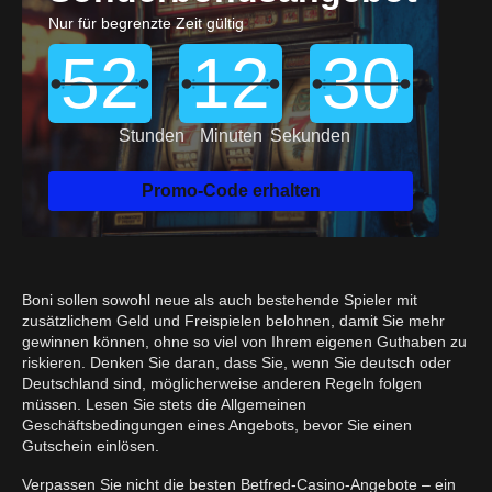
Nur für begrenzte Zeit gültig
52
12
28
Stunden
Minuten
Sekunden
Promo-Code erhalten
Boni sollen sowohl neue als auch bestehende Spieler mit
zusätzlichem Geld und Freispielen belohnen, damit Sie mehr
gewinnen können, ohne so viel von Ihrem eigenen Guthaben zu
riskieren. Denken Sie daran, dass Sie, wenn Sie deutsch oder
Deutschland sind, möglicherweise anderen Regeln folgen
müssen. Lesen Sie stets die Allgemeinen
Geschäftsbedingungen eines Angebots, bevor Sie einen
Gutschein einlösen.
Verpassen Sie nicht die besten Betfred-Casino-Angebote – ein