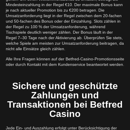
Mindesteinzahlung in der Regel €10. Der maximale Bonus kann
je nach aktueller Promotion bis zu €200 betragen. Die
Umsatzanforderung liegt in der Regel zwischen dem 20-fachen
und 50-fachen des Bonus oder der Einzahlung. Slots zählen in
der Regel zu 100 % der Umsatzanforderung, während
Tischspiele deutlich weniger zählen. Der Bonus läuft in der
Regel 7–30 Tage nach der Aktivierung ab. Überprüfen Sie stets,
welche Spiele am meisten zur Umsatzanforderung beitragen, da
nicht alle Einsätze gleich zählen.
Alle Ihre Fragen können auf der Betfred-Casino-Promotionsseite
oder durch Kontakt mit dem Kundenservice beantwortet werden.
Sichere und geschützte
Zahlungen und
Transaktionen bei Betfred
Casino
Jede Ein- und Auszahlung erfolgt unter Berücksichtigung der