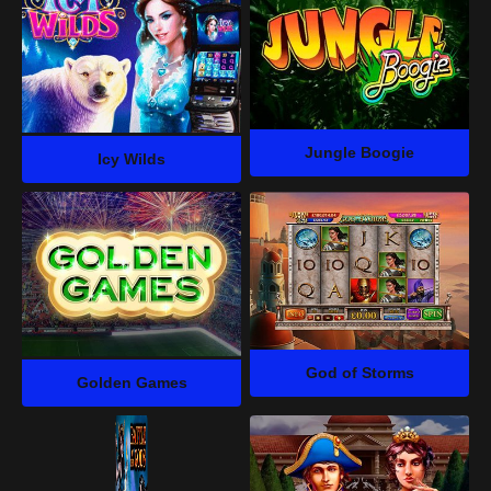
Jungle Boogie
Icy Wilds
God of Storms
Golden Games