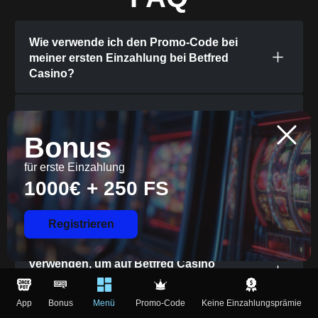
Wie verwende ich den Promo-Code bei
meiner ersten Einzahlung bei Betfred
Casino?
Wie kann ich einen Betfred-Casino-Bonus
verwenden? Was sind die Hauptregeln?
Bonus
für erste Einzahlung
Können Personen aus Deutschland
1000€ + 250 FS
Betfred-Casino-Gutscheincode
verwenden?
Registrieren
Kann ich beispielsweise mein Telefon
verwenden, um auf Betfred Casino
zuzugreifen und Promo-Codes zu
verwenden?
App
Bonus
Menü
Promo-Code
Keine Einzahlungsprämie