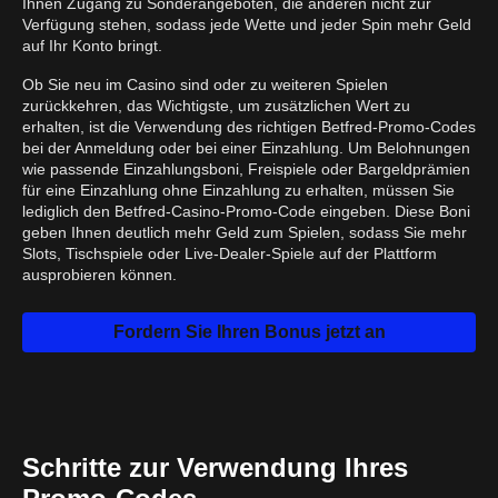
Ihnen Zugang zu Sonderangeboten, die anderen nicht zur
Verfügung stehen, sodass jede Wette und jeder Spin mehr Geld
auf Ihr Konto bringt.
Ob Sie neu im Casino sind oder zu weiteren Spielen
zurückkehren, das Wichtigste, um zusätzlichen Wert zu
erhalten, ist die Verwendung des richtigen Betfred-Promo-Codes
bei der Anmeldung oder bei einer Einzahlung. Um Belohnungen
wie passende Einzahlungsboni, Freispiele oder Bargeldprämien
für eine Einzahlung ohne Einzahlung zu erhalten, müssen Sie
lediglich den Betfred-Casino-Promo-Code eingeben. Diese Boni
geben Ihnen deutlich mehr Geld zum Spielen, sodass Sie mehr
Slots, Tischspiele oder Live-Dealer-Spiele auf der Plattform
ausprobieren können.
Fordern Sie Ihren Bonus jetzt an
Schritte zur Verwendung Ihres