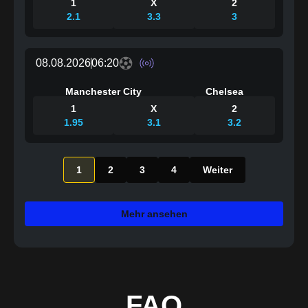
1
X
2
2.1
3.3
3
08.08.2026
06:20
Manchester City
Chelsea
1
X
2
1.95
3.1
3.2
1
2
3
4
Weiter
Mehr ansehen
FAQ