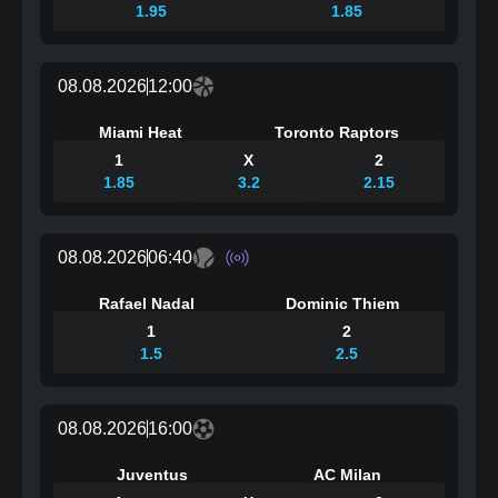
1.95
1.85
08.08.2026
12:00
Miami Heat
Toronto Raptors
1
X
2
1.85
3.2
2.15
08.08.2026
06:40
Rafael Nadal
Dominic Thiem
1
2
1.5
2.5
08.08.2026
16:00
Juventus
AC Milan